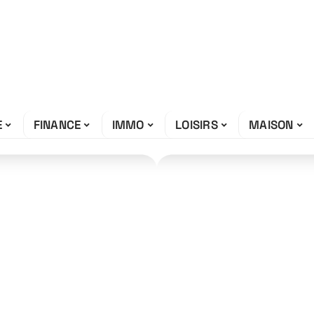
E
FINANCE
IMMO
LOISIRS
MAISON
 détecter l’IA