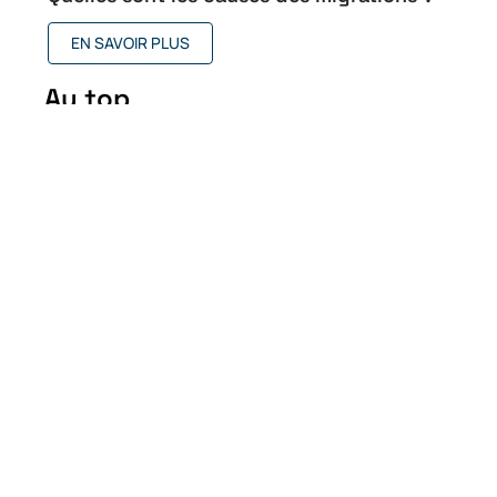
EN SAVOIR PLUS
Au top
Quand en 2026 les ETIAS
entreront-ils en vigueur ?
14 juin 2026