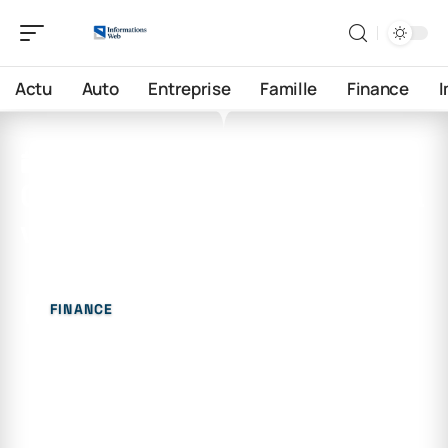
Actu
Auto
Entreprise
Famille
Finance
23 juin 2026
Quels pays ont le coût de la
vie le moins cher ?
FINANCE