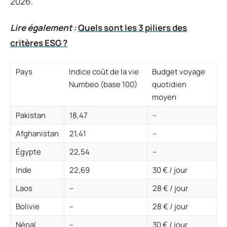
2026.
Lire également :
Quels sont les 3 piliers des
critères ESG ?
Pays
Indice coût de la vie
Budget voyage
Numbeo (base 100)
quotidien
moyen
Pakistan
18,47
–
Afghanistan
21,41
–
Égypte
22,54
–
Inde
22,69
30 € / jour
Laos
–
28 € / jour
Bolivie
–
28 € / jour
Népal
–
30 € / jour