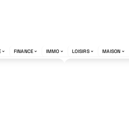
E
FINANCE
IMMO
LOISIRS
MAISON
s nouvelles
ité ?