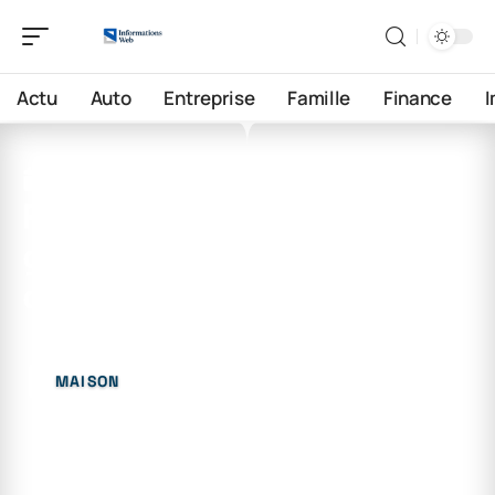
Actu
Auto
Entreprise
Famille
Finance
26 juin 2026
Pourquoi ne faut-il pas
garder des vêtements sales
dans votre garde-robe ?
MAISON