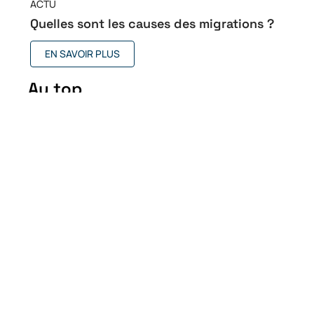
ACTU
Quelles sont les causes des migrations ?
EN SAVOIR PLUS
Au top
Quand en 2026 les ETIAS
entreront-ils en vigueur ?
14 juin 2026