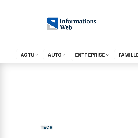
ACTU
AUTO
ENTREPRISE
FAMILL
27 juin 2026
Chatgpt est-il 
traduction ?
TECH