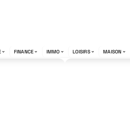
E
FINANCE
IMMO
LOISIRS
MAISON
current du Club