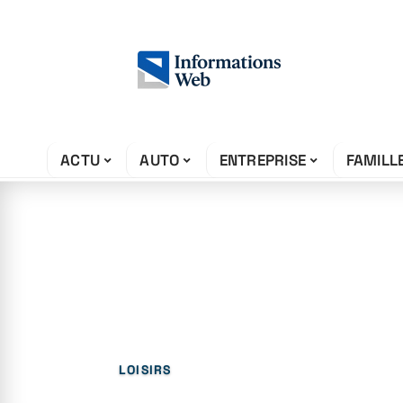
ACTU
AUTO
ENTREPRISE
FAMILL
18 juin 2026
Quel est le con
Med ?
LOISIRS