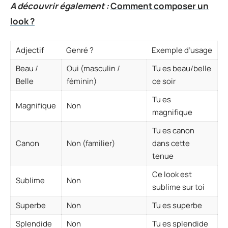
A découvrir également :
Comment composer un
look ?
Adjectif
Genré ?
Exemple d’usage
Beau /
Oui (masculin /
Tu es beau/belle
Belle
féminin)
ce soir
Tu es
Magnifique
Non
magnifique
Tu es canon
Canon
Non (familier)
dans cette
tenue
Ce look est
Sublime
Non
sublime sur toi
Superbe
Non
Tu es superbe
Splendide
Non
Tu es splendide